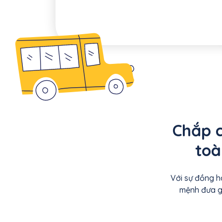
Chắp c
toà
Với sự đồng h
mệnh đưa gi