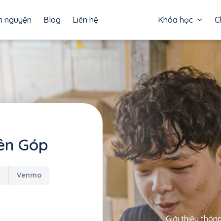
h nguyện
Blog
Liên hệ
Khóa học
C
ên Góp
l
Venmo
Giới thiệu thông