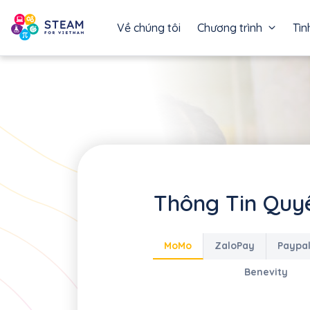
Về chúng tôi
Chương trình
Tìn
Thông Tin Quy
MoMo
ZaloPay
Paypa
Benevity