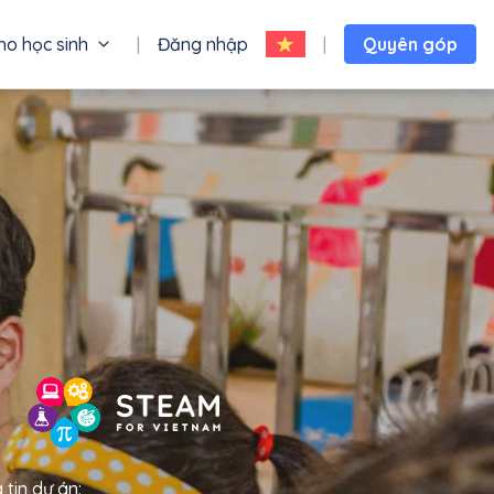
ho học sinh
|
Đăng nhập
|
Quyên góp
 tin dự án: