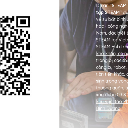
Dự án
"STEAM 
tập STEAM"
đư
về sự bất bình
học - công nghệ
Nam,
đặc biệt 
STEAM for Viet
STEAM Hub trê
khó khăn, có n
trang bị các th
công cụ robot, 
tiên tiến khác
sinh trong vòn
thường quân, t
xây dựng 03 S
khu vực đảo Ph
Bình Dương.