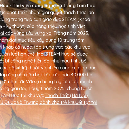
Hub - Thư viện công nghệ và trung tâm học
ợc phát triển nhằm giải quyết thách thức lớn
 đẳng trong tiếp cận giáo dục STEAM (khoa
 - kỹ thuật) của hàng triệu học sinh Việt
tại các vùng sâu vùng xa
. Trong năm 2025,
nam đặt mục tiêu xây dựng 10 trung tâm
n khắp cả nước,
tập trung vào các khu vực
guồn lực hạn chế
. Mỗi STEAM Hub sẽ được
iết bị công nghệ hiện đại như máy tính, bộ
các bộ kit kỹ thuật và nhiều công cụ giáo dục
, đáp ứng nhu cầu học tập của hơn 40.000 học
g 01 năm tới. Với sự chung tay của các mạnh
rong giai đoạn quý 1 năm 2025, chúng tôi sẽ
TEAM Hub tại khu vực
Thạch Thất (Hà Nội),
ú Quốc và Trường dành cho trẻ khuyết tật tại