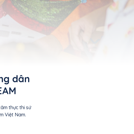
ông dân
TEAM
âm thực thi sứ
em Việt Nam.